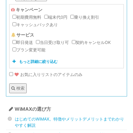
キャンペーン
初期費用無料
端末代0円
乗り換え割引
キャッシュバックあり
サービス
即日発送
当日受け取り可
契約キャンセルOK
プラン変更可能
もっと詳細に絞り込む
お気に入りリストのアイテムのみ
口座振替
クレジットカード
検索
2年
3年
4年
WiMAXの選び方
7GB
20GB
30GB
50GB
無制限
はじめてのWiMAX。特徴やメリットデメリットまでわかり
やすく解説
WiMAX2＋
LTE