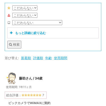
お住まい:
青森県
使用期間:
2年2ヶ月
使用端末:
Speed Wi-Fi NEXT W04
総合評価：
6
もっと詳細に絞り込む
電波の入り
◎
体感速度
◎
検索
キャッシュバック
サポートの対応
配送対応
引越しが頻繁にあるため光回線を引かずWIMAXを使用し
たが…
並び替え:
新着順
評価順
年齢
使用期間
オンラインゲーム
動画再生
速度
電波の入り
動画再生
速度
電波の入り
引越しが多い為、固定の光回線を引くと解約手数料
いずれかの条件を含む
全ての条件に一致
がその都度かかってしまうので臨機応変に対応でき
藤助さん / 34歳
る持ち運び可能なWIMAXを契約することにしまし
使用期間:
1年11ヶ月
た。
結果的に言えばちょっと微妙…といった感想です。
総合評価：
7
ビックカメラでWiMAXに契約
勿論引越しの度に解約手数料が取られることはない