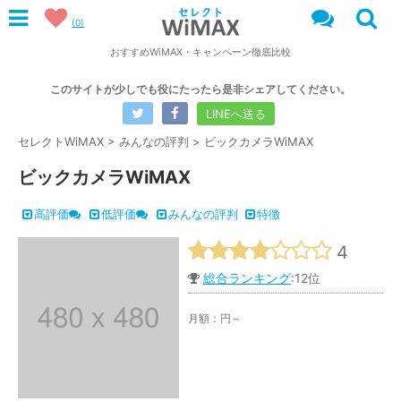
(
0
)
おすすめWiMAX・キャンペーン徹底比較
このサイトが少しでも役にたったら是非シェアしてください。
LINEへ送る
セレクトWiMAX
>
みんなの評判
>
ビックカメラWiMAX
ビックカメラWiMAX
高評価
低評価
みんなの評判
特徴
4
総合ランキング
:12位
月額：
円～