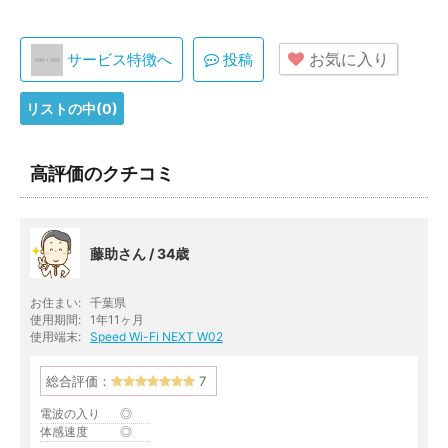
お気に入り
サービス特徴へ
投稿
リストの中(
0
)
高評価のクチコミ
藤助さん / 34歳
お住まい:
千葉県
使用期間:
1年11ヶ月
使用端末:
Speed Wi-Fi NEXT W02
総合評価：
7
電波の入り
◎
体感速度
◎