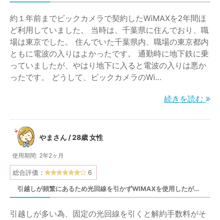
のですが、引越し先がWIMAXの電波が良好に入る
約１年前までビックカメラで契約したWiMAXを2年間ほ
かは行ってみないとわかりません。更に言うとエリ
ど利用していました。 当時は、千葉県に住んでおり、職
アにしっかり入っていても建物の構造やいる場所に
場は東京でした。 住んでいた千葉県内、職場の東京都内
よってまったく電波が入らない場所があります。都
ともに電波の入りはよかったです。 通勤時に地下鉄に乗
会田舎限らずそうでした。
っていましたが、やはり地下に入ると電波の入りは悪か
ったです。 どうして、ビックカメラのWi…
ただ、一度しっかりした電波を受信できればサクサ
クと動画も見れるので、電波さえあれば回線速度に
続きを読む
文句は一切ありませんでした。また電池容量も、持
ち歩いていると１日で切れてしまうので少し不満で
した。
やまさん / 28歳 女性
♡ 参考になった
0
使用期間:
2年2ヶ月
総合評価：
6
引越しが頻繁にあるため光回線を引かずWIMAXを使用したが…
口コミの著作権は当サイトに帰属します。引用の条件を満たさない無断転載、一
部コンテンツを改変しての使用は固く禁じます。
引越しが多い為、固定の光回線を引くと解約手数料がそ