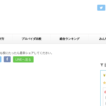
び方
プロバイダ比較
総合ランキング
みん
も役にたったら是非シェアしてください。
LINEへ送る