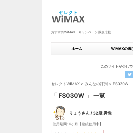
おすすめWiMAX・キャンペーン徹底比較
ホーム
WiMAXの選
このサイトが少しで
セレクトWiMAX
>
みんなの評判
>
FS030W
「 FS030W 」 一覧
りょうさん / 32歳 男性
使用期間:
6ヶ月【継続使用中】