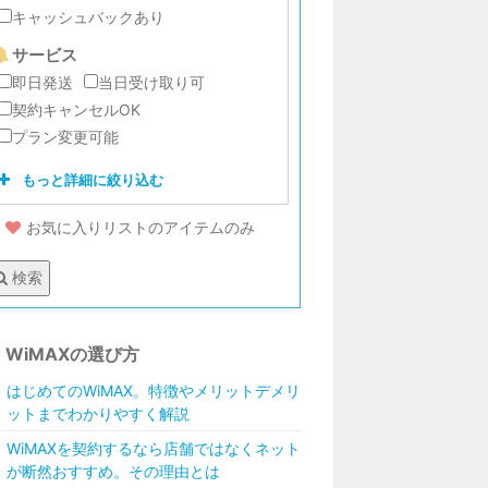
キャッシュバックあり
サービス
即日発送
当日受け取り可
契約キャンセルOK
プラン変更可能
もっと詳細に絞り込む
お気に入りリストのアイテムのみ
口座振替
クレジットカード
検索
2年
3年
4年
WiMAXの選び方
7GB
20GB
30GB
50GB
はじめてのWiMAX。特徴やメリットデメリ
無制限
ットまでわかりやすく解説
WiMAXを契約するなら店舗ではなくネット
WiMAX2＋
LTE
が断然おすすめ。その理由とは