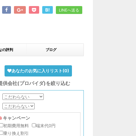
B!
LINEへ送る
なの評判
ブログ
あなたのお気に入りリスト(
0
)
提供会社(プロバイダ)を絞り込む
キャンペーン
初期費用無料
端末代0円
乗り換え割引